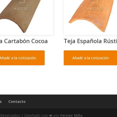
a Cartabón Cocoa
Teja Española Rúst
Añadir a la cotización
Añadir a la cotización
s
Contacto
Reservados | Diseñado con ❤️ por
Ferney Niño