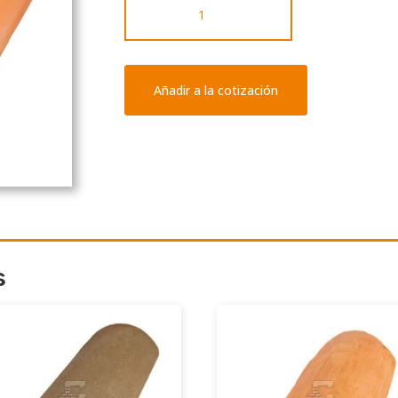
Tipo
S
-
Salmón
Añadir a la cotización
cantidad
s