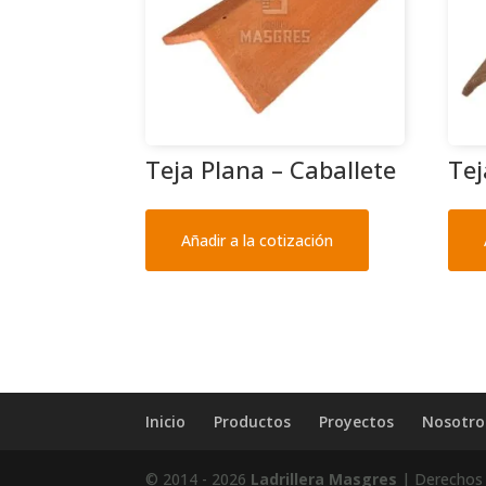
Teja Plana – Caballete
Tej
Añadir a la cotización
Inicio
Productos
Proyectos
Nosotro
© 2014 - 2026
Ladrillera Masgres
| Derechos 