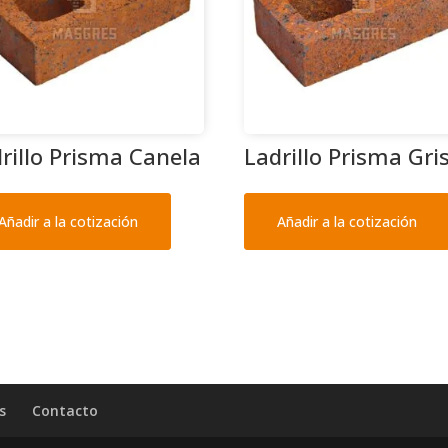
rillo Prisma Canela
Ladrillo Prisma Gri
Añadir a la cotización
Añadir a la cotización
s
Contacto