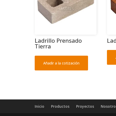
Ladrillo Prensado
Lad
Tierra
Añadir a la cotización
Inicio
Productos
Proyectos
Nosotro